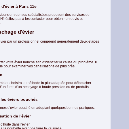
d'évier à Paris 11e
ieurs entreprises spécialisées proposent des services de
'hésitez pas à les contacter pour obtenir un devis et
.
chage d'évier
vier par un professionnel comprend généralement deux étapes
 votre évier bouché afin d'identifier la cause du problème. Il
le pour examiner vos canalisations de plus près.
ge
plombier choisira la méthode la plus adaptée pour déboucher
on d'un furet, d'un nettoyage à haute pression ou de produits
 les éviers bouchés
blèmes d'évier bouché en adoptant quelques bonnes pratiques:
sation de l'évier
d'huile dans l'évier
 à la poubelle avant de faire la vaisselle