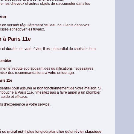
her les cheveux et autres objets de s'accumuler dans les
vier
 en versant régulièrement de l'eau bouillante dans vos
isses et nettoyer les tuyaux.
r à Paris 11e
t durable de votre évier, il est primordial de choisir le bon
lombier
enté, réputé et disposant des qualifications nécessaires.
andez des recommandations à votre entourage.
ris 11e
ssentiel pour assurer le bon fonctionnement de votre maison. Si
 bouché à Paris 11e, n'hésitez pas à faire appel à un plombier
pide et efficace.
s d’expérience à votre service.
ou mural est-il plus long ou plus cher qu'un évier classique