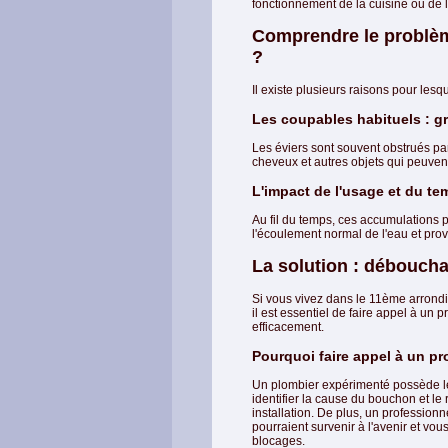
fonctionnement de la cuisine ou de l
Comprendre le problème
?
Il existe plusieurs raisons pour lesq
Les coupables habituels : gr
Les éviers sont souvent obstrués par
cheveux et autres objets qui peuven
L'impact de l'usage et du te
Au fil du temps, ces accumulations 
l'écoulement normal de l'eau et pro
La solution : déboucha
Si vous vivez dans le 11ème arrondi
il est essentiel de faire appel à un
efficacement.
Pourquoi faire appel à un pr
Un plombier expérimenté possède les
identifier la cause du bouchon et l
installation. De plus, un profession
pourraient survenir à l'avenir et vou
blocages.