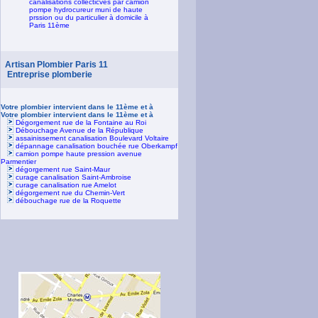
canalisations collecticves par camion
pompe hydrocureur muni de haute
prssion ou du particulier à domicile à
Paris 11ème
Artisan Plombier Paris 11
Entreprise plomberie
Votre plombier intervient dans le 11ème et à
Votre plombier intervient dans le 11ème et à
Dégorgement rue de la Fontaine au Roi
Débouchage Avenue de la République
assainissement canalisation Boulevard Voltaire
dépannage canalisation bouchée rue Oberkampf
camion pompe haute pression avenue
Parmentier
dégorgement rue Saint-Maur
curage canalisation Saint-Ambroise
curage canalisation rue Amelot
dégorgement rue du Chemin-Vert
débouchage rue de la Roquette