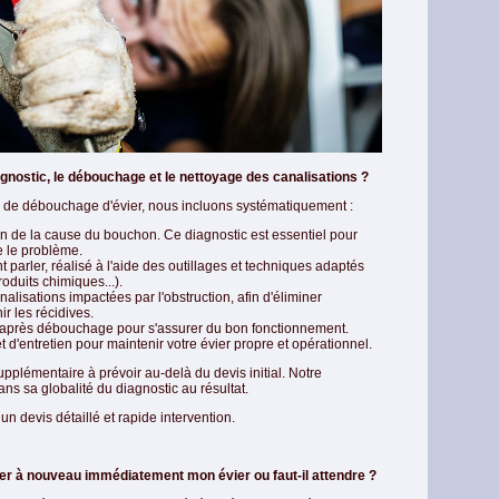
agnostic, le débouchage et le nettoyage des canalisations ?
rd de débouchage d'évier, nous incluons systématiquement :
tion de la cause du bouchon. Ce diagnostic est essentiel pour
e le problème.
arler, réalisé à l'aide des outillages et techniques adaptés
roduits chimiques...).
lisations impactées par l'obstruction, afin d'éliminer
ir les récidives.
 après débouchage pour s'assurer du bon fonctionnement.
 d'entretien pour maintenir votre évier propre et opérationnel.
upplémentaire à prévoir au-delà du devis initial. Notre
ans sa globalité du diagnostic au résultat.
n devis détaillé et rapide intervention.
ser à nouveau immédiatement mon évier ou faut-il attendre ?