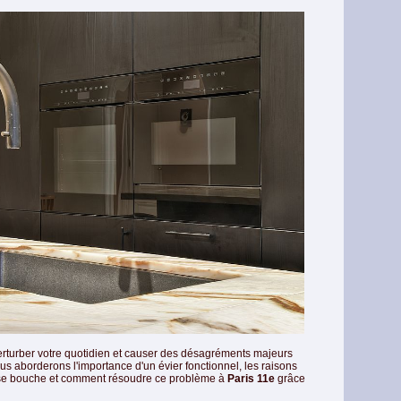
rturber votre quotidien et causer des désagréments majeurs
ous aborderons l'importance d'un évier fonctionnel, les raisons
r se bouche et comment résoudre ce problème à
Paris 11e
grâce