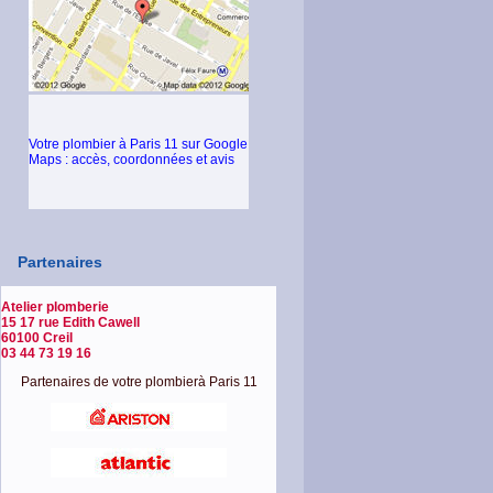
Votre plombier à Paris 11 sur Google
Maps : accès, coordonnées et avis
Partenaires
Atelier plomberie
15 17 rue Edith Cawell
60100 Creil
03 44 73 19 16
Partenaires de votre plombierà Paris 11