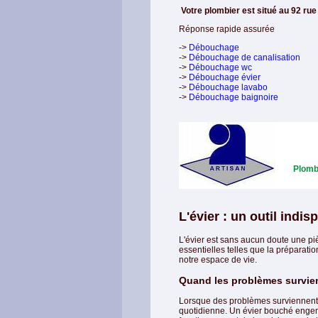
Votre plombier est situé au 92 ru
Réponse rapide assurée
->
Débouchage
->
Débouchage de canalisation
->
Débouchage wc
->
Débouchage évier
->
Débouchage lavabo
->
Débouchage baignoire
Plomb
L'évier : un outil ind
L'évier est sans aucun doute une piè
essentielles telles que la préparatio
notre espace de vie.
Quand les problèmes survien
Lorsque des problèmes surviennent a
quotidienne. Un évier bouché engen