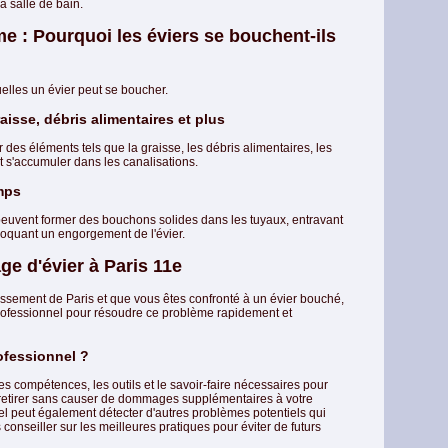
a salle de bain.
 : Pourquoi les éviers se bouchent-ils
uelles un évier peut se boucher.
aisse, débris alimentaires et plus
 des éléments tels que la graisse, les débris alimentaires, les
t s'accumuler dans les canalisations.
mps
peuvent former des bouchons solides dans les tuyaux, entravant
voquant un engorgement de l'évier.
ge d'évier à Paris 11e
ssement de Paris et que vous êtes confronté à un évier bouché,
 professionnel pour résoudre ce problème rapidement et
ofessionnel ?
 compétences, les outils et le savoir-faire nécessaires pour
e retirer sans causer de dommages supplémentaires à votre
nel peut également détecter d'autres problèmes potentiels qui
s conseiller sur les meilleures pratiques pour éviter de futurs