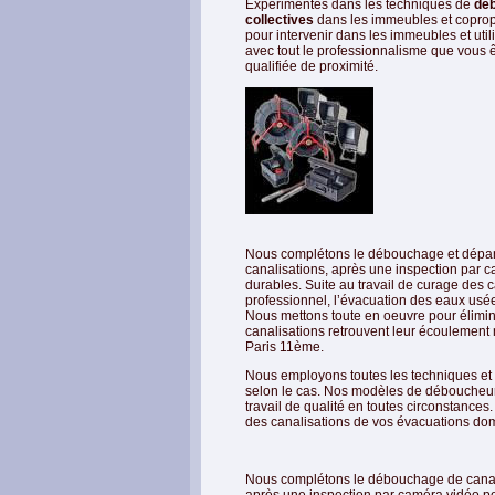
Expérimentés dans les techniques de
déb
collectives
dans les immeubles et coprop
pour intervenir dans les immeubles et utili
avec tout le professionnalisme que vous ê
qualifiée de proximité.
Nous complétons le débouchage et dépann
canalisations, après une inspection par c
durables. Suite au travail de curage des
professionnel, l’évacuation des eaux usées
Nous mettons toute en oeuvre pour élimi
canalisations retrouvent leur écoulement
Paris 11ème.
Nous employons toutes les techniques et l'o
selon le cas. Nos modèles de déboucheurs
travail de qualité en toutes circonstan
des canalisations de vos évacuations dome
Nous complétons le débouchage de canali