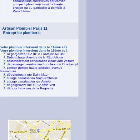
canalisations collecticves par camion
pompe hydrocureur muni de haute
prssion ou du particulier à domicile à
Paris 11ème
Artisan Plombier Paris 11
Entreprise plomberie
Votre plombier intervient dans le 11ème et à
Votre plombier intervient dans le 11ème et à
Dégorgement rue de la Fontaine au Roi
Débouchage Avenue de la République
assainissement canalisation Boulevard Voltaire
dépannage canalisation bouchée rue Oberkampf
camion pompe haute pression avenue
Parmentier
dégorgement rue Saint-Maur
curage canalisation Saint-Ambroise
curage canalisation rue Amelot
dégorgement rue du Chemin-Vert
débouchage rue de la Roquette