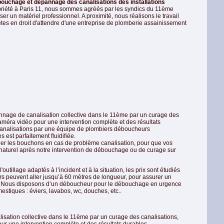
ouchage et dépannage des canalisations des installations
riété à Paris 11, nous sommes agréés par les syndics du 11ème
ser un matériel professionnel. A proximité, nous réalisons le travail
tes en droit d'attendre d'une entreprise de plomberie assainissement
age de canalisation collective dans le 11ème par un curage des
améra vidéo pour une intervention complète et des résultats
 canalisations par une équipe de plombiers déboucheurs
 est parfaitement fluidifiée.
ner les bouchons en cas de problème canalisation, pour que vos
 naturel après notre intervention de débouchage ou de curage sur
utillage adaptés à l’incident et à la situation, les prix sont étudiés
 peuvent aller jusqu’à 60 mètres de longueur, pour assurer un
ces. Nous disposons d’un déboucheur pour le débouchage en urgence
stiques : éviers, lavabos, wc, douches, etc..
sation collective dans le 11ème par un curage des canalisations,