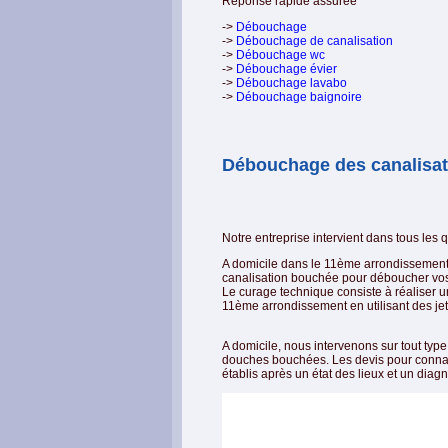
Réponse rapide assurée
->
Débouchage
->
Débouchage de canalisation
->
Débouchage wc
->
Débouchage évier
->
Débouchage lavabo
->
Débouchage baignoire
Débouchage des canalisati
Notre entreprise intervient dans tous les 
A domicile dans le 11ème arrondissement,
canalisation bouchée pour déboucher vos 
Le curage technique consiste à réaliser 
11ème arrondissement en utilisant des jet
A domicile, nous intervenons sur tout typ
douches bouchées. Les devis pour connait
établis après un état des lieux et un diagn