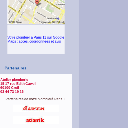
Votre plombier à Paris 11 sur Google
Maps : accès, coordonnées et avis
Partenaires
Atelier plomberie
15 17 rue Edith Cawell
60100 Creil
03 44 73 19 16
Partenaires de votre plombierà Paris 11