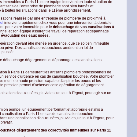
s immeubles à Paris 11, notre équipe intervient en toute situation de
rtisans de l'entreprise de plomberie sont bien formés et
 à toutes les situations dans le 11ème arrondissement.
sations réalisés par une entreprise de plomberie de proximité à
el
intervient rapidement chez vous pour une intervention à domicile
vient pour votre immeuble pour le
débouchage de vos canalisations à
onnel et son équipe assurent le travail de réparation et dépannage
 évacuation des eaux usées.
opération devant être menée en urgence, que ce soit en immeuble
c ou privé. Des canalisations bouchées amènent un lot de
plus tôt.
e de débouchage dégorgement et dépannage des canalisations
tion à Paris 11 demeurent les artisans plombiers professionnels de
 un service d'urgence en cas de canalisation bouchée. Votre plombier
e muni de haute pression, capable d'aspirer les boues et les
aute pression permet d'acherver cette opération de dégorgement.
lisation d'eaux usées, pluviales, un tout-à-l'égout, pour agir sur un
camion pompe, un équipement performant et approprié est mis à
 canalisation à Paris 11 en cas de canalisation bouchée.
ns une canalisation d'eaux usées, pluviales, un tout-à-l'égout, pour
rivatif.
ébouchage dégorgement des collectivités immeubles sur Paris 11