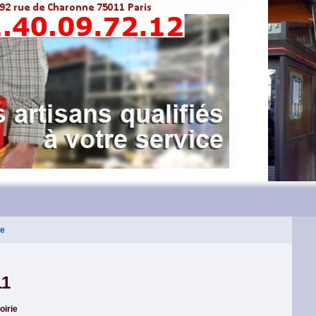
ie
11
oirie