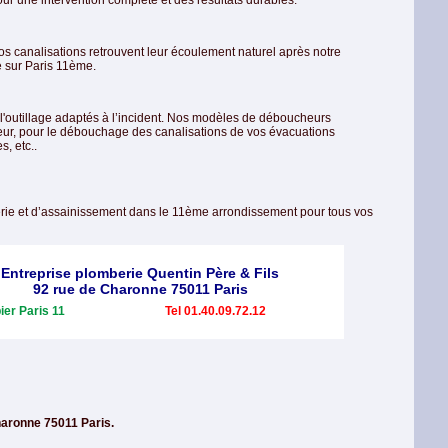
r une intervention complète et des résultats durables.
s canalisations retrouvent leur écoulement naturel après notre
 sur Paris 11ème.
l'outillage adaptés à l’incident. Nos modèles de déboucheurs
eur, pour le débouchage des canalisations de vos évacuations
, etc..
erie et d’assainissement dans le 11ème arrondissement pour tous vos
Entreprise plomberie Quentin Père & Fils
92 rue de Charonne 75011 Paris
ier Paris 11
Tel 01.40.09.72.12
haronne 75011 Paris.